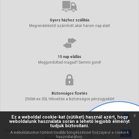
Gyors házhoz szállítás
Megrendeléstől számított akár három nap alatt
15 nap elállás
Meggondoltad magad? Semmi gond!
Biztonságos fizetés
256bit-es SSL titkosítás a biztonságos pénzügyekért
x
Ez a weboldal cookie-kat (sütiket) használ azért, hogy
weboldalunk használata során a lehető legjobb élményt
tudjuk biztosítani.
Clean Future Agenty Nonprofit Kft. © 2010 - 2026. Minden jog fenntartva.
A weboldalunkon történő további böngészéssel hozzájárul a cookie-k
használatához.