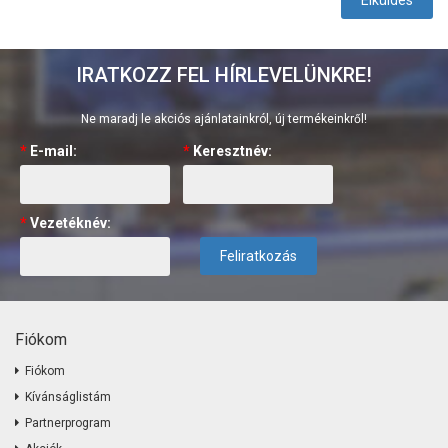
Elküldés
IRATKOZZ FEL HÍRLEVELÜNKRE!
Ne maradj le akciós ajánlatainkról, új termékeinkről!
*
E-mail:
*
Keresztnév:
*
Vezetéknév:
Feliratkozás
Fiókom
Fiókom
Kívánságlistám
Partnerprogram