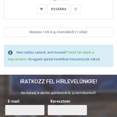
KOSÁRBA
Mutatás 1-től 4-ig 4 termékből (1 oldal)
Nem találsz valamit, amit keresel?
Vedd fel velünk a
kapcsolatot
, és egyedi ajánlat keretében beszerezzük neked.
IRATKOZZ FEL HÍRLEVELÜNKRE!
Ne maradj le akciós ajánlatainkról, új termékeinkről!
*
E-mail:
*
Keresztnév: