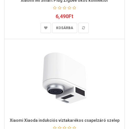
Xiaomi Mi Smart Plug Zigbee okos konnektor
6,490Ft
KOSÁRBA
Xiaomi Xiaoda indukciós víztakarékos csapelzáró szelep