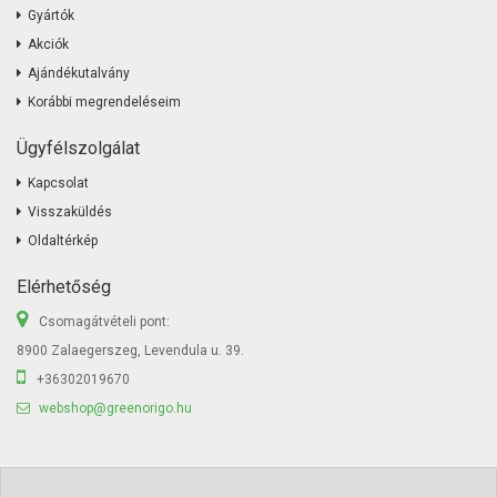
Gyártók
Akciók
Ajándékutalvány
Korábbi megrendeléseim
Ügyfélszolgálat
Kapcsolat
Visszaküldés
Oldaltérkép
Elérhetőség
Csomagátvételi pont:
8900 Zalaegerszeg, Levendula u. 39.
+36302019670
webshop@greenorigo.hu