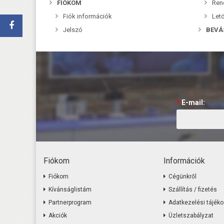
FIÓKOM
Ren
Fiók információk
Letö
Jelszó
BEVÁ
*
E-mail:
Fiókom
Információk
Fiókom
Cégünkről
Kívánságlistám
Szállítás / fizetés
Partnerprogram
Adatkezelési tájéko
Akciók
Üzletszabályzat