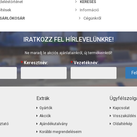
deléstörténet
KERESÉS
ltések
Információ
SÁRLÓKOSÁR
Cégünkről
IRATKOZZ FEL HÍRLEVELÜNKRE!
Ne maradj le akciós ajánlatainkról, új termékeinkről!
*
Keresztnév:
*
Vezetéknév:
Fe
Extrák
Ügyfélszolgá
Gyártók
Kapcsolat
Akciók
Visszaküldés
ztató
Ajándékutalvány
Oldaltérkép
Korábbi megrendeléseim