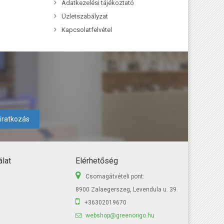
Adatkezelési tájékoztató
Üzletszabályzat
Kapcsolatfelvétel
liratkozás
lat
Elérhetőség
Csomagátvételi pont:
8900 Zalaegerszeg, Levendula u. 39.
+36302019670
webshop@greenorigo.hu