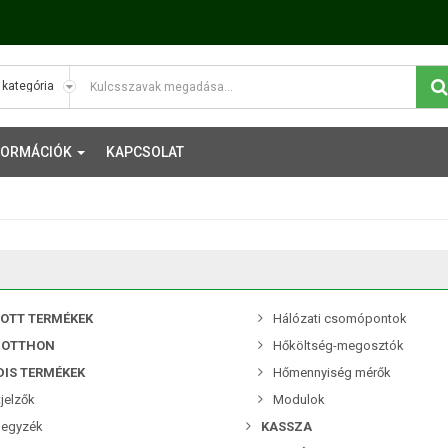
FORMÁCIÓK
KAPCSOLAT
TOTT TERMÉKEK
Hálózati csomópontok
 OTTHON
Hőköltség-megosztók
DIS TERMÉKEK
Hőmennyiség mérők
jelzők
Modulok
jegyzék
KASSZA