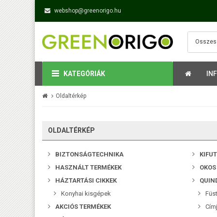
webshop@greenorigo.hu
KATEGÓRIÁK
IN
Oldaltérkép
OLDALTÉRKÉP
BIZTONSÁGTECHNIKA
KIFU
HASZNÁLT TERMÉKEK
OKOS
HÁZTARTÁSI CIKKEK
QUIN
Konyhai kisgépek
Füst
AKCIÓS TERMÉKEK
Cím