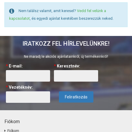
Nem találsz valamit, amit keresel?
Vedd fel velünk a
kapcsolatot
, és egyedi ajánlat keretében beszerezzük neked.
IRATKOZZ FEL HÍRLEVELÜNKRE!
Ne maradj le akciós ajánlatainkról, új termékeinkről!
*
E-mail:
*
Keresztnév:
*
Vezetéknév:
Feliratkozás
Fiókom
Fiókom