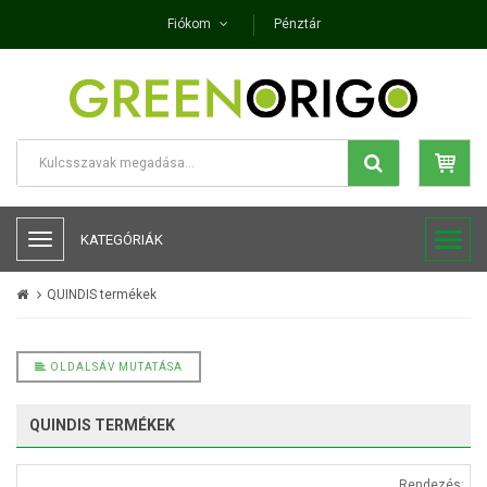
Fiókom
Pénztár
KATEGÓRIÁK
QUINDIS termékek
OLDALSÁV MUTATÁSA
QUINDIS TERMÉKEK
Rendezés: