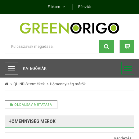
Fiókom
Pénztár
KATEGÓRIÁK
QUINDIS termékek
Hőmennyiség mérők
OLDALSÁV MUTATÁSA
HŐMENNYISÉG MÉRŐK
Rendezés: