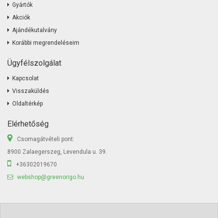
Gyártók
Akciók
Ajándékutalvány
Korábbi megrendeléseim
Ügyfélszolgálat
Kapcsolat
Visszaküldés
Oldaltérkép
Elérhetőség
Csomagátvételi pont:
8900 Zalaegerszeg, Levendula u. 39.
+36302019670
webshop@greenorigo.hu