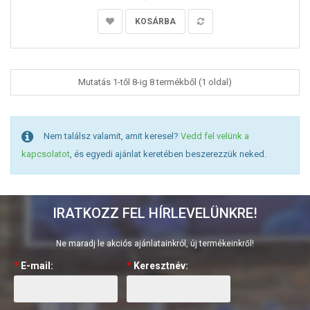
KOSÁRBA
Mutatás 1-től 8-ig 8 termékből (1 oldal)
Nem találsz valamit, amit keresel?
Vedd fel velünk a
kapcsolatot
, és egyedi ajánlat keretében beszerezzük neked.
IRATKOZZ FEL HÍRLEVELÜNKRE!
Ne maradj le akciós ajánlatainkról, új termékeinkről!
*
E-mail:
*
Keresztnév: