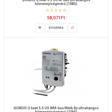
QUNDIS Q heat 5.5 US M-bus ultrahangos
hőmennyiségmérő (10B5)
58,071Ft
KOSÁRBA
QUNDIS Q heat 5.5 US WM-bus/Walk By ultrahangos
hőmennyiségmérő (10b5)