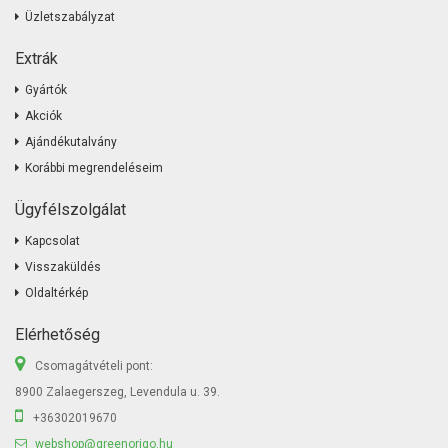
Üzletszabályzat
Extrák
Gyártók
Akciók
Ajándékutalvány
Korábbi megrendeléseim
Ügyfélszolgálat
Kapcsolat
Visszaküldés
Oldaltérkép
Elérhetőség
Csomagátvételi pont:
8900 Zalaegerszeg, Levendula u. 39.
+36302019670
webshop@greenorigo.hu