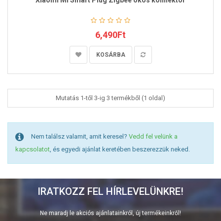
Xiaomi Mi Smart Plug Zigbee okos konnektor
6,490Ft
KOSÁRBA
Mutatás 1-től 3-ig 3 termékből (1 oldal)
Nem találsz valamit, amit keresel?
Vedd fel velünk a
kapcsolatot
, és egyedi ajánlat keretében beszerezzük neked.
IRATKOZZ FEL HÍRLEVELÜNKRE!
Ne maradj le akciós ajánlatainkról, új termékeinkről!