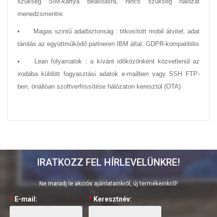
szükség SIM-kártya beállításra, nincs szükség hálózat
menedzsmentre
•
Magas szintű adatbiztonság : titkosított mobil átvitel, adat
tárolás az együttműködő partneren IBM által, GDPR-kompatibilis
•
Lean folyamatok : a kívánt időközönként közvetlenül az
irodába küldött fogyasztási adatok e-mailben vagy SSH FTP-
ben, önállóan szoftverfrissítése hálózaton keresztül (OTA)
IRATKOZZ FEL HÍRLEVELÜNKRE!
Ne maradj le akciós ajánlatainkról, új termékeinkről!
*
E-mail:
*
Keresztnév: