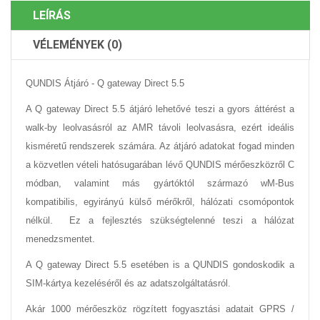
LEÍRÁS
VÉLEMÉNYEK (0)
QUNDIS Átjáró - Q gateway Direct 5.5
A Q gateway Direct 5.5 átjáró lehetővé teszi a gyors áttérést a
walk-by leolvasásról az AMR távoli leolvasásra, ezért ideális
kisméretű rendszerek számára. Az átjáró adatokat fogad minden
a közvetlen vételi hatósugarában lévő QUNDIS mérőeszközről C
módban, valamint más gyártóktól származó wM-Bus
kompatibilis, egyirányú külső mérőkről, hálózati csomópontok
nélkül. Ez a fejlesztés szükségtelenné teszi a hálózat
menedzsmentet.
A Q gateway Direct 5.5 esetében is a QUNDIS gondoskodik a
SIM-kártya kezeléséről és az adatszolgáltatásról.
Akár 1000 mérőeszköz rögzített fogyasztási adatait GPRS /