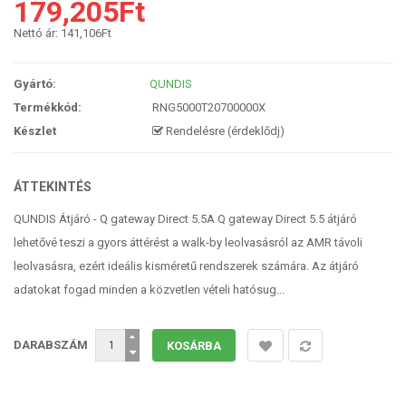
179,205Ft
Nettó ár:
141,106Ft
Gyártó:
QUNDIS
Termékkód:
RNG5000T20700000X
Készlet
Rendelésre (érdeklődj)
ÁTTEKINTÉS
QUNDIS Átjáró - Q gateway Direct 5.5A Q gateway Direct 5.5 átjáró
lehetővé teszi a gyors áttérést a walk-by leolvasásról az AMR távoli
leolvasásra, ezért ideális kisméretű rendszerek számára. Az átjáró
adatokat fogad minden a közvetlen vételi hatósug...
DARABSZÁM