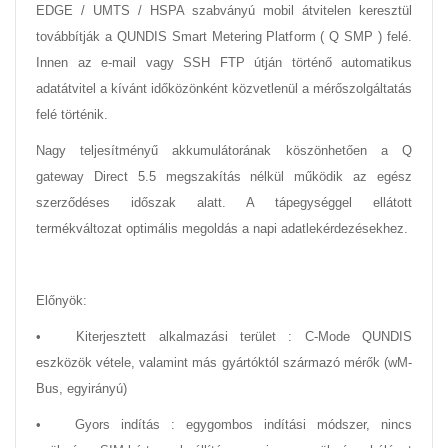
EDGE / UMTS / HSPA szabványú mobil átvitelen keresztül
továbbítják a QUNDIS Smart Metering Platform ( Q SMP ) felé.
Innen az e-mail vagy SSH FTP útján történő automatikus
adatátvitel a kívánt időközönként közvetlenül a mérőszolgáltatás
felé történik.
Nagy teljesítményű akkumulátorának köszönhetően a Q
gateway Direct 5.5 megszakítás nélkül működik az egész
szerződéses időszak alatt. A tápegységgel ellátott
termékváltozat optimális megoldás a napi adatlekérdezésekhez.
Előnyök:
•
Kiterjesztett alkalmazási terület : C-Mode QUNDIS
eszközök vétele, valamint más gyártóktól származó mérők (wM-
Bus, egyirányú)
•
Gyors indítás : egygombos indítási módszer, nincs