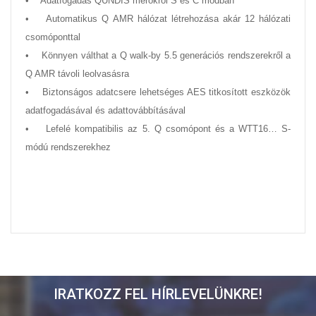
• Adatfogadás QUNDIS mérőkről S és C módban
• Automatikus Q AMR hálózat létrehozása akár 12 hálózati
csomóponttal
• Könnyen válthat a Q walk-by 5.5 generációs rendszerekről a
Q AMR távoli leolvasásra
• Biztonságos adatcsere lehetséges AES titkosított eszközök
adatfogadásával és adattovábbításával
• Lefelé kompatibilis az 5. Q csomópont és a WTT16… S-
módú rendszerekhez
IRATKOZZ FEL HÍRLEVELÜNKRE!