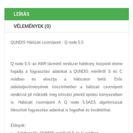
LEÍRÁS
VÉLEMÉNYEK (0)
QUNDIS Hálózati csomópont - Q node 5.5
Q node 5.5- az AMR távmérő rendszer hatékony központi eleme
fogadja a fogyasztási adatokat a QUNDIS mérőktől S és C
módban és elosztja a hálózaton belül. Erős
rádióteljesítményének köszönhetően a hálózati csomópont
rendkívül jól működik még kihívást jelentő építési környezetben
is. Hálózati csomópont A Q node 5.5AES algoritmussal
titkosított fogyasztási adatokat is fogadhat és továbbíthat.
Előnyök: