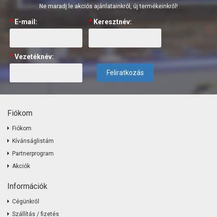
Ne maradj le akciós ajánlatainkról, új termékeinkről!
*
E-mail:
*
Keresztnév:
*
Vezetéknév:
Feliratkozás
Fiókom
Fiókom
Kívánságlistám
Partnerprogram
Akciók
Információk
Cégünkről
Szállítás / fizetés