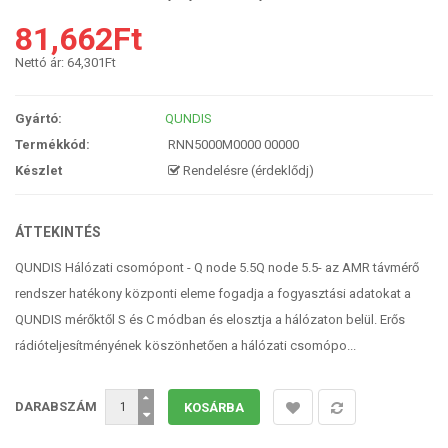
81,662Ft
Nettó ár:
64,301Ft
Gyártó:
QUNDIS
Termékkód:
RNN5000M0000 00000
Készlet
Rendelésre (érdeklődj)
ÁTTEKINTÉS
QUNDIS Hálózati csomópont - Q node 5.5Q node 5.5- az AMR távmérő
rendszer hatékony központi eleme fogadja a fogyasztási adatokat a
QUNDIS mérőktől S és C módban és elosztja a hálózaton belül. Erős
rádióteljesítményének köszönhetően a hálózati csomópo...
DARABSZÁM