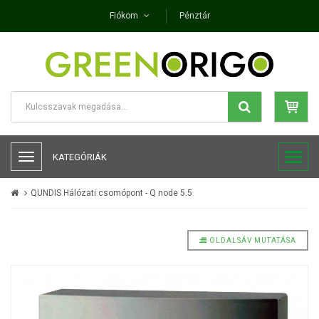
Fiókom
Pénztár
KATEGÓRIÁK
QUNDIS Hálózati csomópont - Q node 5.5
OLDALSÁV MUTATÁSA