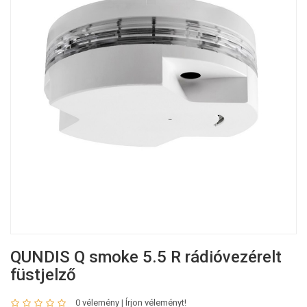
QUNDIS Q smoke 5.5 R rádióvezérelt
füstjelző
0 vélemény
|
Írjon véleményt!