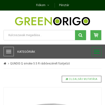
Fiókom
Pénztár
KATEGÓRIÁK
QUNDIS Q smoke 5.5 R rádióvezérelt füstjelző
OLDALSÁV MUTATÁSA