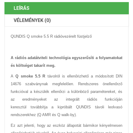
LEÍRÁS
VÉLEMÉNYEK (0)
QUNDIS Q smoke 5.5 R rádióvezérelt füstjelző
A rádiós adatátviteli technológia egyszerűsíti a folyamatokat
és költséget takarít meg.
A
Q smoke 5.5 R
távolról is ellenőrizhető a módosított DIN
14676 szabványnak megfelelően. Rendszeres önellenőrző
funkcióval a készülék ellenőrzi a különböző paramétereket, és
az eredményeket az integrált rádiós funkcióján
keresztül továbbítja a kipróbált QUNDIS távoli leolvasó
rendszerekhez (Q AMR és Q walk-by).
Ez azt jelenti, hogy az eszköz állapotát bármikor kényelmesen