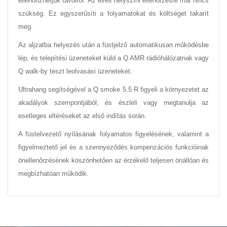
ellenőrizhetjük távolról. Az éves helyszíni ellenőrzésre már nincs
szükség. Ez egyszerűsíti a folyamatokat és költséget takarít
meg.
Az aljzatba helyezés után a füstjelző automatikusan működésbe
lép, és telepítési üzeneteket küld a Q AMR rádióhálózatnak vagy
Q walk-by teszt leolvasási üzeneteket.
Ultrahang segítségével a Q smoke 5.5 R figyeli a környezetet az
akadályok szempontjából, és észleli vagy megtanulja az
esetleges eltéréseket az első indítás során.
A füstelvezető nyílásának folyamatos figyelésének, valamint a
figyelmeztető jel és a szennyeződés kompenzációs funkcióinak
önellenőrzésének köszönhetően az érzékelő teljesen önállóan és
megbízhatóan működik.