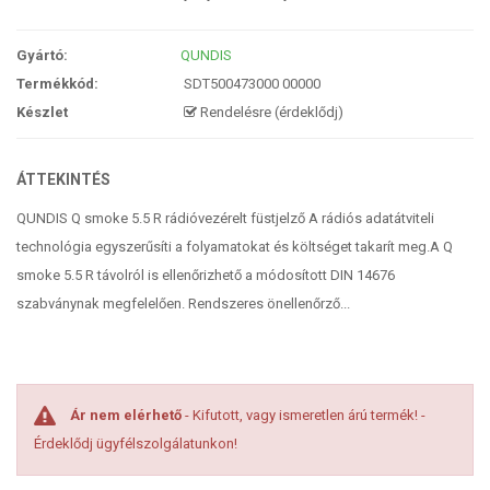
Gyártó:
QUNDIS
Termékkód:
SDT500473000 00000
Készlet
Rendelésre (érdeklődj)
ÁTTEKINTÉS
QUNDIS Q smoke 5.5 R rádióvezérelt füstjelző A rádiós adatátviteli
technológia egyszerűsíti a folyamatokat és költséget takarít meg.A Q
smoke 5.5 R távolról is ellenőrizhető a módosított DIN 14676
szabványnak megfelelően. Rendszeres önellenőrző...
Ár nem elérhető
- Kifutott, vagy ismeretlen árú termék! -
Érdeklődj ügyfélszolgálatunkon!