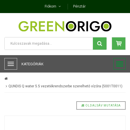
Fiókom
Pénztár
KATEGÓRIÁK
QUNDIS Q water 5.5 vezetékrendszerbe szerelhető vízóra (5001T0011)
OLDALSÁV MUTATÁSA