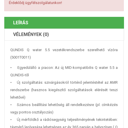
Érdeklődj ügyfélszolgálatunkon!
LEÍRÁS
VÉLEMÉNYEK (0)
QUNDIS Q water 5.5 vezetékrendszerbe szerelhető vízóra
(5001T0011)
• Egyedülálló a piacon: Az új MID-kompatibilis Q water 5.5 a
QUNDIS-től
• Új szolgáltatás: szivárgásokról történő jelentéstétel az AMR
rendszerbe (hasznos kiegészítő szolgáltatások elérését teszi
lehetővé)
• Számos beállítási lehetőség áll rendelkezésre (pl. címkézés
vagy pontos osztályozás)
• Új mérföldkő a rádiósegység teljesítményének tekintetében:
távmérő leolvasása lehetséges az év 365 napján a helyszínen ( Q