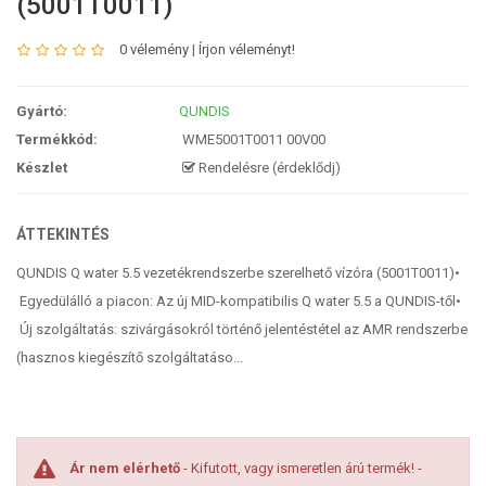
(5001T0011)
0 vélemény
|
Írjon véleményt!
Gyártó:
QUNDIS
Termékkód:
WME5001T0011 00V00
Készlet
Rendelésre (érdeklődj)
ÁTTEKINTÉS
QUNDIS Q water 5.5 vezetékrendszerbe szerelhető vízóra (5001T0011)•
Egyedülálló a piacon: Az új MID-kompatibilis Q water 5.5 a QUNDIS-től•
Új szolgáltatás: szivárgásokról történő jelentéstétel az AMR rendszerbe
(hasznos kiegészítő szolgáltatáso...
Ár nem elérhető
- Kifutott, vagy ismeretlen árú termék! -