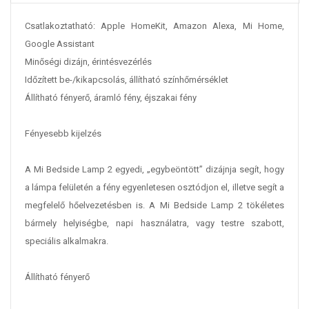
Csatlakoztatható: Apple HomeKit, Amazon Alexa, Mi Home,
Google Assistant
Minőségi dizájn, érintésvezérlés
Időzített be-/kikapcsolás, állítható színhőmérséklet
Állítható fényerő, áramló fény, éjszakai fény
Fényesebb kijelzés
A Mi Bedside Lamp 2 egyedi, „egybeöntött” dizájnja segít, hogy
a lámpa felületén a fény egyenletesen osztódjon el, illetve segít a
megfelelő hőelvezetésben is. A Mi Bedside Lamp 2 tökéletes
bármely helyiségbe, napi használatra, vagy testre szabott,
speciális alkalmakra.
Állítható fényerő