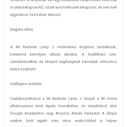
is (elalváskapcsoló), ezzel automatikusan kikapcsol, és nem kell
aggódnod, ha közben elalszol.
Elegáns stílus
A Mi Bedside Lamp 2 minimalista dizájnnal rendelkezik,
belesimul bármilyen stílusú lakásba. A beállítható szín,
színhőmérséklet és fényerő segítségével bármelyik otthonhoz
testre szabható.
Intelligens vezérlés
Csatlakoztathatod a Mi Bedside Lamp 2 lámpát a Mi Home
alkalmazáson kívül Apple Homekithez, és irányíthatod akár
Google Assistanton vagy Amazon Alexán keresztül. A lámpa
ezeken kívül egyéb más okos eszközökkel is képes