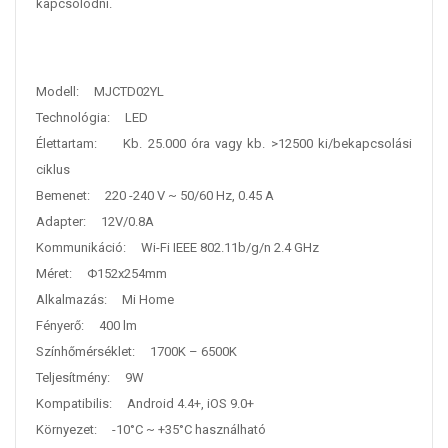
kapcsolódni.
Modell: MJCTD02YL
Technológia: LED
Élettartam: Kb. 25.000 óra vagy kb. >12500 ki/bekapcsolási
ciklus
Bemenet: 220 -240 V ~ 50/60 Hz, 0.45 A
Adapter: 12V/0.8A
Kommunikáció: Wi-Fi IEEE 802.11b/g/n 2.4 GHz
Méret: Φ152x254mm
Alkalmazás: Mi Home
Fényerő: 400 lm
Színhőmérséklet: 1700K – 6500K
Teljesítmény: 9W
Kompatibilis: Android 4.4+, iOS 9.0+
Környezet: -10°C ~ +35°C használható