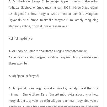
A Mi Bedside Lamp 2 fényereje éppen ideális hálószobai
felhasználáshoz. A lámpa maximálisan 400 lm fényerőt tud elérni.
Ez elegendő ahhoz, hogy a szoba minden sarkát bevilágítsa.
Ugyanakkor a lámpa minimális fényere 2 lm, amely még elég
alacsony ahhoz, hogy aludni lehessen vele
Kelj fel napfényre
A Mi Bedside Lamp 2 beállítható a regeli ébresztés mellé.
Az ébresztés alatt egyre növeli a fényerőt, hogy kíméletesen
ébresszen fel.
Aludj éjszakai fénynél
A lámpának van egy éjszakai módja, amely beállítható a
minimum 2lm értékre. Ez a fényerő még elég alacsony ahhoz,
hogy aludni tudj vele, de elég világos is ahhoz, hogy láss vele a
sötétben. A lámpának van egy késleltetett kikapcsolás funkciója