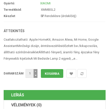
Gyártó:
XIAOMI
Termékkód:
XMMBSL2
Készlet
Rendelésre (érdeklődj)
ÁTTEKINTÉS
Csatlakoztatható: Apple HomeKit, Amazon Alexa, Mi Home, Google
AssistantMinőségi dizájn, érintésvezérlésIdőzített be-/kikapcsolás,
állítható színhőmérsékletÁllítható fényerő, áramló fény, éjszakai fény
Fényesebb kijelzésA Mi Bedside Lamp 2 egyedi, „e...
DARABSZÁM
LEÍRÁS
VÉLEMÉNYEK (0)